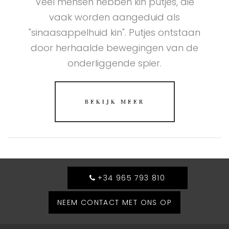
Veel mensen hebben kin putjes, die
vaak worden aangeduid als
"sinaasappelhuid kin". Putjes ontstaan
door herhaalde bewegingen van de
onderliggende spier.
BEKIJK MEER
+34 965 793 810
NEEM CONTACT MET ONS OP