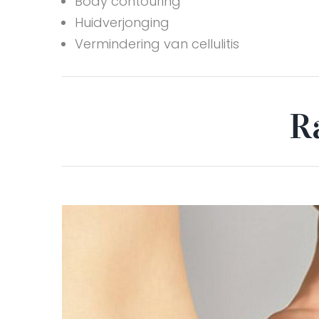
Body contouring
Huidverjonging
Vermindering van cellulitis
R