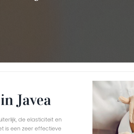
in Javea
rlijk, de elasticiteit en
t is een zeer effectieve