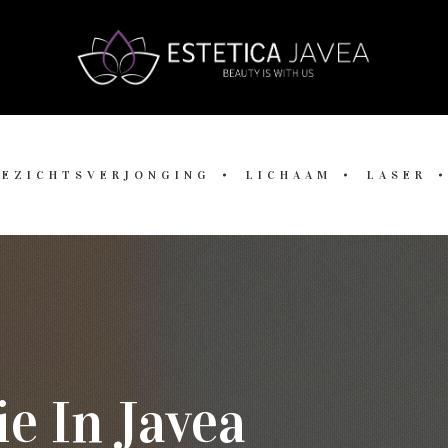
GEZICHTSVERJONGING
LICHAAM
LASER
e In Javea